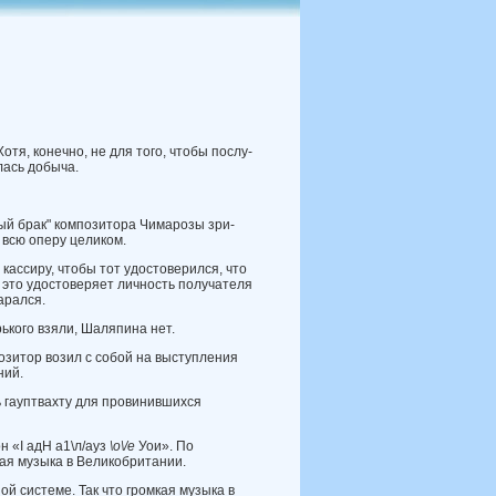
отя, конечно, не для того, чтобы послу­
­лась добыча.
ный брак" композитора Чимарозы зри­
 всю оперу целиком.
кассиру, чтобы тот удостоверился, что
о это удостоверяет личность получателя
а­рался.
рького взяли, Шаляпина нет.
озитор возил с собой на выступления
ний.
ь гауптвахту для провинившихся
н «I адН а1\л/ауз
\
о
\/
е
Уои». По
ая музыка в Великобритании.
й системе. Так что громкая музыка в