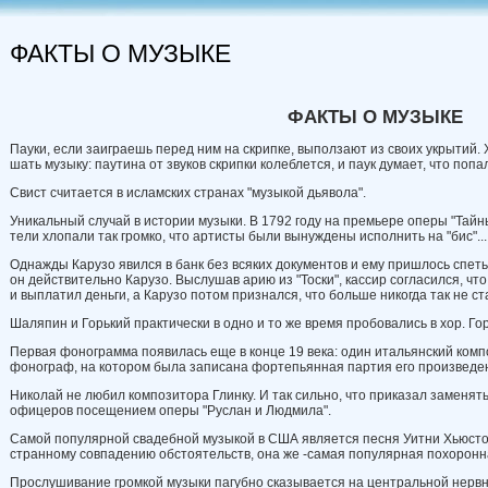
ФАКТЫ О МУЗЫКЕ
ФАКТЫ О
МУЗЫКЕ
Пауки, если заиграешь перед ним на скрипке, выползают из своих укрытий. Х
шать музыку: паутина от звуков скрип­ки колеблется, и паук думает, что попа
Свист считается в исламских странах "музыкой дьявола".
Уникальный случай в истории музы­ки. В 1792 году на премьере оперы "Тай­
тели хлопали так громко, что артисты были вынуждены исполнить на "бис"...
Однажды Карузо явился в банк без всяких документов и ему пришлось спеть 
он действительно Карузо. Выслушав арию из "Тоски", кассир согласился, чт
и выплатил деньги, а Карузо потом при­знался, что больше никогда так не ст
Шаляпин и Горький практически в одно и то же время пробовались в хор. Го
Первая фонограмма появилась еще в конце 19 века: один итальянский ком­п
фонограф, на котором была записана фортепьянная партия его произведе
Николай не любил композитора Глинку. И так сильно, что приказал за­менят
офицеров посещением оперы "Руслан и Людмила".
Самой популярной свадебной музы­кой в США является песня Уитни Хьюс­то
странному совпадению обстоятельств, она же -самая популярная похоронн
Прослушивание громкой музыки па­губно сказывается на центральной не­рвно