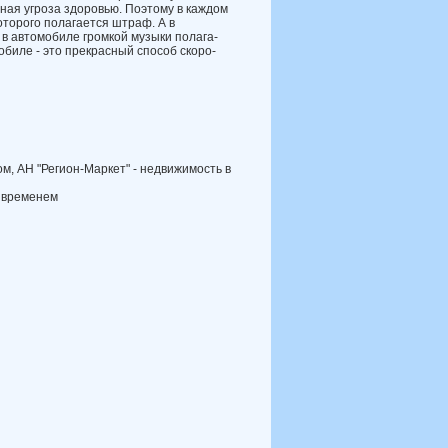
ная угроза здоровью. Поэтому в каж­дом
торого полагается штраф. А в
в автомобиле громкой музыки полага­
­биле - это прекрасный способ скоро­
м, АН "Регион-Маркет" - недвижимость в
 временем