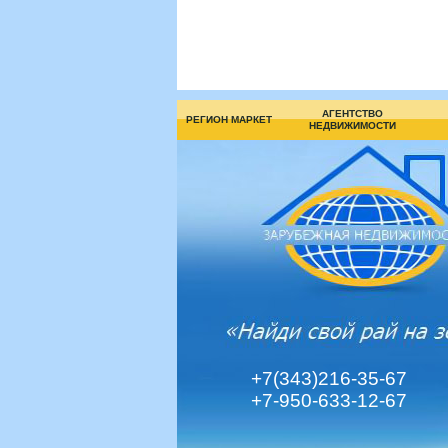
АГЕНТСТВО
РЕГИОН МАРКЕТ
НЕДВИЖИМОСТИ
+7(343)216-35-67
+7-950-633-12-67