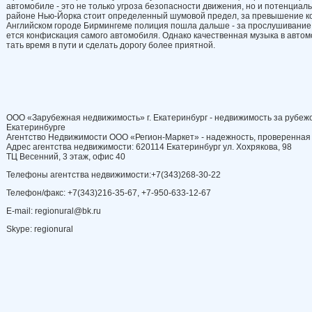
автомобиле - это не только угроза безопасности движения, но и потенци­аль
районе Нью-Йорка стоит опреде­ленный шумовой предел, за превыше­ние ко
Английском городе Бирмингеме поли­ция пошла дальше - за прослушивание 
ется конфискация самого автомобиля. Однако качественная музыка в автомо
тать время в пути и сделать дорогу бо­лее приятной.
ООО «Зарубежная недвижимость» г. Екатеринбург - недвижимость за рубежо
Екатеринбурге
Агентство Недвижимости ООО «Регион-Маркет» - надежность, проверенная
Адрес агентства недвижимости: 620114 Екатеринбург ул. Хохрякова, 98
ТЦ Весенний, 3 этаж, офис 40
Телефоны агентства недвижимости:+7(343)268-30-22
Телефон/факс: +7(343)216-35-67, +7-950-633-12-67
E-mail: regionural@bk.ru
Skype: regionural