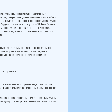
опих­нуть тридцатикилограммовый
меньше, сокращая джентльменский набор
 на кедах подходят к по­лоскам на сумке,
ода будет послезавтра утром?! Тем более
дут шелушиться. В итоге ты беззабот­но
 плеером, а он спотыкается и пыхтит
ан.
нус пяти, а мы отважно сверкаем ко­
 по морозу не только смело, но и
рируя свое вечно горячее сердце
 раздражает.
ть женских поступков идет не от от­
я. Наши мысли во многом зависят от на­
обла­дают рациональным и трезвым умом.
евскую
ставшую великим математиком
1