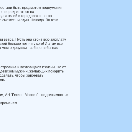
ере­стали быть предметом недоумения
ле передви­гаться на
давателей в коридорах и ловко
е сможет ни один. Никогда. Во веки
и ветра. Пусть она стоит всю зарплату
акой больше нет ни у кого! И этим все
а место девушки - себя, они бы нас
астроение и возвращают к жизни. Но от
 девизом мужчин, желающих покорить
 сделать, чтобы завоевать
ей.
м, АН "Регион-Маркет" - недвижимость в
 временем