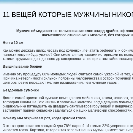
11 ВЕЩЕЙ КОТОРЫЕ МУЖЧИНЫ НИКО
Мужчин
объединяет
не только
знание
слов
«хард драйв»
,
«флэш
насмешливое отношение
к
мелочам
,
без которых
н
Ногти
10
см
Как можно держать вилку, чесать под коленкой, печатать рефераты и обним
нанести кому-нибудь увечье? Они смеются над нашими истериками по повод
такими труда­ми и доведенного др совершенства, но при этом тайно восхищ
Выщипывание
бровей
Именно эту процедуру 68% молодых людей считают самой ужасной из тех, 
Причина нетерпимости сильной поло­вины человечества к острой точечной б
цепторы резче передают мелкие раз­дражения, чем крупные удары.
Бездонные
сумочки
Даже в самой крохотной сумочке помещаются мобильник, ключи, кошелек, по
тография Любви На Всю Жизнь и за­пасные колготки. Когда девушка ловким
ридикюльчика пятнадцать на двадцать сантиметров гору вещей и вещичек ра
застав­ляет парней серьезно задуматься о на­ших магический способностях.
Почему
мы
открываем
рот
,
когда красим
глаза
Этот вопрос остается загадкой для 78% парней. И только 22% уверенно отв
чивается глаз». Картина, которая так веселит наших мужчин, имеет очень пр