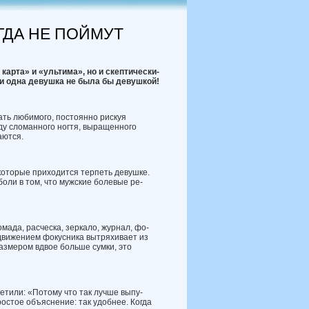
ГДА НЕ ПОЙМУТ
карта»
и «ультима»
,
но
и
скепти­чески
-
и
одна
девушка не
была
бы
девушкой
!
ать любимого, постоянно рискуя
у сломан­ного ногтя, выращенного
аются.
которые приходится терпеть девушке.
оли в том, что мужские болевые ре­
мада, расческа, зеркало, журнал, фо­
 движением фокусника вытряхивает из
з­мером вдвое больше сумки, это
етили: «Потому что так лучше выпу­
о­стое объяснение: так удобнее. Когда