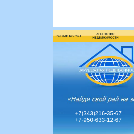
АГЕНТСТВО
РЕГИОН МАРКЕТ
НЕДВИЖИМОСТИ
+7(343)216-35-67
+7-950-633-12-67