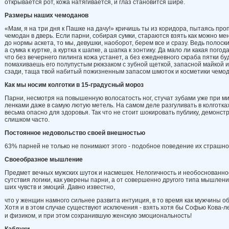
открывается рот, кожа натягивается, и глаз становится шире.
Размеры
наших
чемоданов
«Мам, я на три дня к Пашке на дачу!» кричишь ты из коридора, пытаясь пр
чемодан в дверь. Если парни, собирая сумки, стара­ются взять как можно 
до нормы аскета, то мы, девушки, наоборот, берем все и сра­зу. Ведь полоски
а сумка к куртке, а куртка к шапке, а шапка к зонтику. Да мало ли какая пог
что без вечернего пилинга кожа устанет, а без ежедневного скраба пятки бу
помахиваешь его полупустым рюкза­ком с зубной щеткой, запасной майкой и
сзади, таща твой набитый пожизненным запасом шмоток и косметики чемод
Как
мы
носим
колготки
в
15-
гра­дусный
мороз
Парни, несмотря на повышенную во­лосатость ног, стучат зубами уже при ми
ленками даже в самую лютую метель. На самом деле разгуливать в колготках
весьма опасно для здоровья. Так что не стоит шокировать публику, демонст
слишком часто.
Постоянное
недовольство
своей внешностью
63% парней не только не понимают этого - подобное поведение их страшно
Своеобразное
мышление
Предмет вечных мужских шуток и на­смешек. Нелогичность и необоснован­нос
сутствия логики, как уверены парни, а от совершенно другого типа мышлени
ших чувств и эмоций. Давно известно,
что у женщин намного сильнее развита интуиция, в то время как мужчины 
Хотя и в этом случае существуют ис­ключения - взять хотя бы Софью Кова-л
и физиком, и при этом сохранившую женскую эмоциональность!