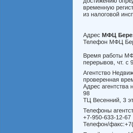
достижению опред
временную регис
из налоговой инс
Адрес
МФЦ Бере
Телефон МФЦ Бере
Время работы МФЦ 
перерывов, чт. с 
Агентство Недви
проверенная вре
Адрес агентства 
98
ТЦ Весенний, 3 э
Телефоны агентст
+7-950-633-12-67
Телефон/факс:+