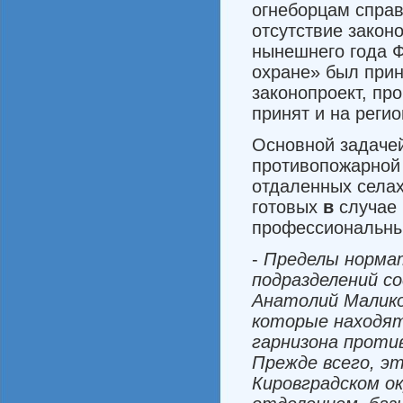
огнеборцам справ
отсутствие закон
нынешнего года 
охране» был прин
законопроект, пр
принят и на реги
Основной задачей
противопожарной 
отдаленных селах
готовых
в
случае
профессиональн
-
Пределы
норма
подразделений
со
Анатолий
Малик
которые
находя
гарнизона
проти
Прежде всего
,
э
Кировградском
о