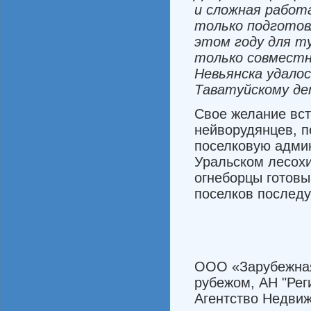
и
сложная
работ
только
подго­
тов
этом
году
для
т
только
совмест
Невьянска
удало
Таватуйскому
де
Свое желание вст
нейворудянцев, 
поселковую админ
Уральском лесохи
огнеборцы готовы
поселков последу
ООО «Зарубежная 
рубежом, АН "Рег
Агентство Недви