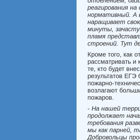
отделением
,
баз
реагирования
на
нормативный
.
А
наращивает
сво
минуты
,
зачаст
пламя
представ
строений
.
Тут
д
Кроме того, как 
рассматри­вать и
те, кто будет вн
результатов ЕГЭ 
пожарно-техническ
возлагают больш
пожаров.
-
На
нашей
терр
продолжает
нача
требования
разв
мы
как
парней
,
т
Добровольцы
пр