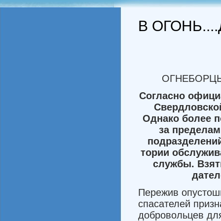
В ОГОНЬ..
ОГНЕБОРЦЫ
Согласно
офици
Свердловско
Однако
более
п
за
пределам
подразделени
тории
обслужив
службы
.
Взят
дател
Пережив опустоши
спасателей призн
добровольцев для