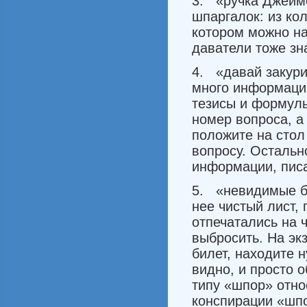
3. «ручка Джеймс
шпаргалок: из кол
котором можно на
даватели тоже зна
4. «давай закури
много информации
тезисы и формулы
номер вопроса, а 
положите на стол
вопросу. Ос­тальн
информации, писа
5. «невидимые б
нее чис­тый лист,
отпечатались на 
выбросить. На эк
билет, на­ходите
видно, и просто о
типу «шпор» относ
конспира­ции «шп