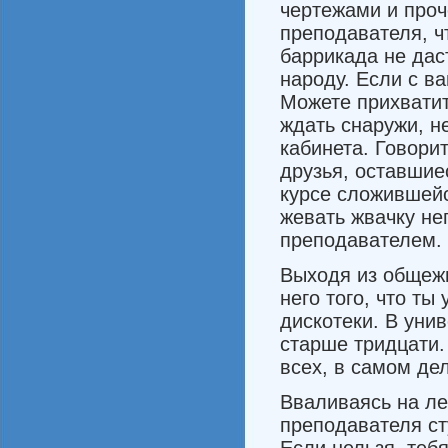
чер­тежами и проч
преподавателя, ч
баррикада не дас
народу. Если с ва
Можете прихватит
ждать снаружи, н
ка­бинета. Говори
друзья, остав­шие
курсе сложившейс
жевать жвачку не
преподавателем.
Выходя из общежи
него того, что ты
дискотеки. В унив
старше тридцати.
всех, в самом де
Вваливаясь на ле
преподавателя ст