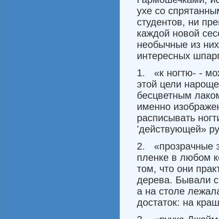
ухе со спрятанны
студентов, ни пре
каждой новой сес
необычные из них
интересных шпарг
1. «к ногтю- - м
этой цели нароще
бесцветным лаком
именно изображен
распи­сывать ногт
'действующей» ру
2. «прозрачные з
плен­ке в любом к
том, что они прак
дерева. Бывали си
а на столе лежала
достаток: на кра