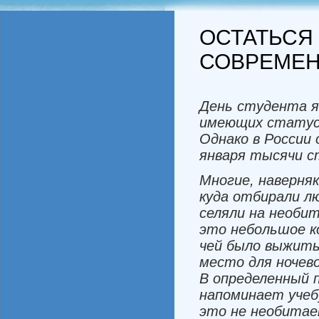
ОСТАТЬСЯ
СОВРЕМЕН
День
студента
име
ющих
стату
Однако
в
России
января
тысячи
с
Многие
,
наверня
куда
отбирали
л
селяли
на
необи
это
небольшое
к
чей
было
выжит
место
для
ночев
В
определен­ный
напоминает
уче
это
не
необитае­