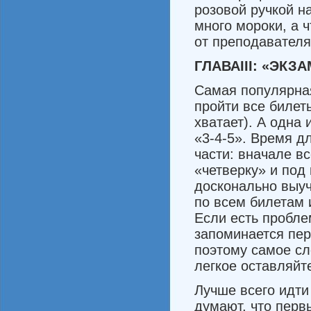
розовой ручкой на
много мороки, а 
от преподавателя
ГЛАВА
III:
«ЭКЗА
Самая популярная
пройти все билет
хватает). А одна
«3-4-5». Время д
части: вначале вс
«четверку» и под 
досконально выуч
по всем билетам 
Если есть про­бле
запоминается пер
поэтому самое сл
легкое оставляйт
Лучше всего идти
думают, что перв