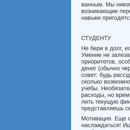
ванным. Мы никог
возникающие пере
навыки пригодятс
СТУДЕНТУ
Не бери в долг, е
Умение не залеза
приоритетов, особ
денег (обычно че
совет: будь расс
сколько возможно
учебы. Необязате
расходы, но врем
лить текущую фин
представляешь се
Мотивация. Еще о
наслаждаться! Ищ