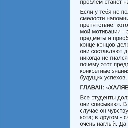
проблем станет н
Если у тебя не п
смелости на­помни
препятствие, кот
мой мотивации - 
предметы и приоб
конце концов дел
они со­ставляют 
никогда не гнался
почему этот предм
конк­ретные знан
будущих успехов.
ГЛАВА
II:
«ХАЛЯ
Все студенты долж
они списы­вают. 
случае он чувству
кота; в другом - 
очень наглый. Да 