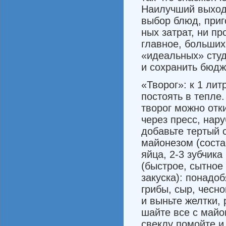
Наилучший выход 
выбор блюд, приг
ных затрат, ни п
главное, больших
«идеальных» студе
и сохранить бюдж
«Творог»: к 1 лит
постоять в тепле
творог можно отки
через пресс, нар
добавь­те тертый
майонезом (состав
яйца, 2-3 зубчика
(быстрое, сытное
закуска): по­надо
грибы, сыр, чесно
и выньте желтки, 
шайте все с майо
свеклу по­мойте и