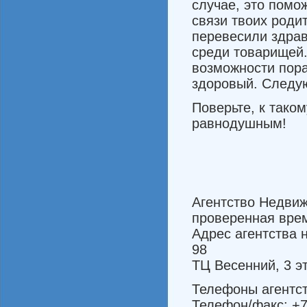
случае, это помож
связи твоих роди
перевесили здрав
среди товарищей.
возможности пора
здоровый. Сле­ду
Поверьте, к таком
рав­нодушным!
Агентство Недви
проверенная вре
Адрес агентства 
98
ТЦ Весенний, 3 э
Телефоны агентст
Телефон/факс: +7