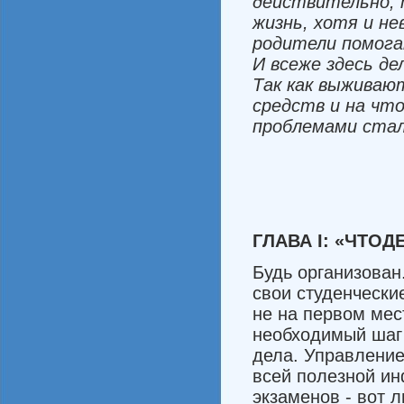
действительно
,
жизнь
,
хотя
и
не
родители
помог
И
все
же
здесь
де
Так
как
выживаю
средств
и
на
чт
проблемами
ста
ГЛАВА
I:
«ЧТО
Д
Будь организован
свои студен­чески
не на первом мес
необходимый шаг 
дела. Управление
всей полез­ной и
экзаменов - вот л