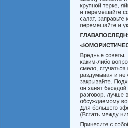
крупной терке, я
и перемешайте со 
салат, заправьте
перемешайте и ук
ГЛАВА
ПОСЛЕДН
«ЮМОРИСТИЧЕС
Вредные советы. 
каким-либо воп­ро
смело, стучаться 
разду­мывая и не
закрывайте. Подх
он занят беседой
разговор, лучше 
обсуждаемому воп
Для большего эфф
(Встать между ни
Принесите с собой