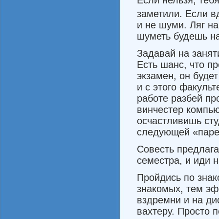
Если нельзя, теб
заметили. Если в
и не шуми. Ляг на
шуметь будешь на
Задавай на занят
Есть шанс, что пр
экзамен, он будет 
и с этого факульт
работе разбей пр
винчестер компью
осчастливишь сту
следующей «паре
Совесть предлага
семестра, и иди 
Пройдись по знак
знако­мых, тем э
вздремни и на дис
вахтеру. Просто п