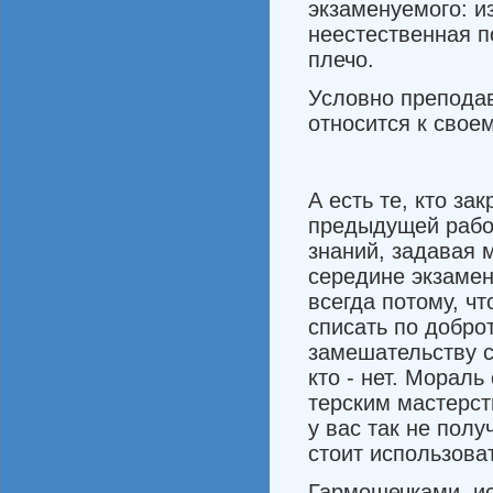
экзаменуемого: и
неестествен­ная п
плечо.
Условно преподав
относится к свое
А есть те, кто за
предыдущей рабо­
знаний, задавая м
середине экзамен
всегда потому, чт
списать по добро
замешательству ср
кто - нет. Мораль
терским мастерст
у вас так не полу
стоит использова
Гармошечками, ис