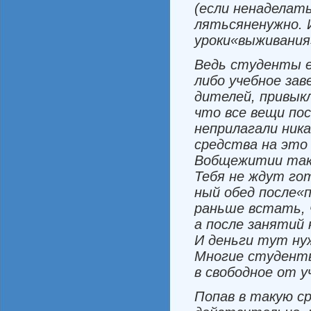
(
если
не
наделат
ляться
не
нужно
.
уроки
«выживания
Ведь
студенты
либо
учебное
зав
дителей
,
привык
что
все
вещи
по­
не
прилагали
ник
средства
на
эт
В
общежитии
та
Тебя
не
ждут
го
ный
обед
после
«
раньше
встать
,
а
после
занятий
И
деньги
тут
ну
Многие
сту­
дент
в
свободное
от
у
Попав
в
такую
с