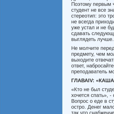
Поэтому первым ч
студент не все зн
стереотип: это т
не всегда приходи
уже устал и не б
сда­вать следующ
выглядеть лучше.
Не молчите перед 
предмету, чем мо
выходите отвечат
ответ, набросайте
преподаватель мо
ГЛАВА
IV:
«КАША
«Кто не был студе
хочется спать», -
Вопрос о еде в ст
остро. Денег мало
так что снабженч