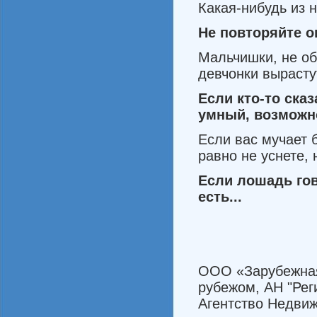
Какая-нибудь из н
Не
повторяйте
о
Мальчишки, не оби
девчонки выра­сту
Если
кто
-
то
сказ
умный
,
возможн
Если вас мучает 
равно не уснете, 
Если
лошадь
го
есть
...
ООО «Зарубежная 
рубежом, АН "Рег
Агентство Недви