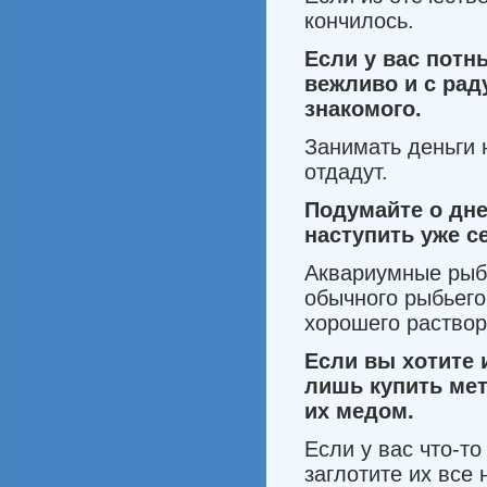
кончи­лось.
Если
у
вас
потн
вежливо
и
с ра
знакомого
.
Занимать деньги 
отдадут.
Подумайте
о
дн
наступить уже
с
Аквариумные рыбк
обыч­ного рыбьего
хорошего раствор
Если
вы
хотите
лишь купить
ме
их
медом
.
Если у вас что-то
заглотите их все 