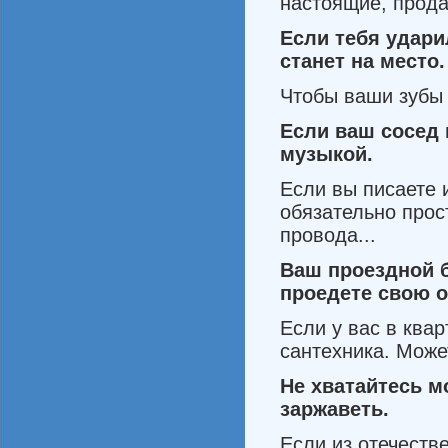
настоящие, прода
Если
тебя
удари
станет на
место
.
Чтобы ваши зубы 
Если
ваш
сосед
музыкой
.
Если вы писаете 
обязательно про­
провода...
Ваш
проездной
про­едете
свою
о
Если у вас в ква
сантехника. Может
Не
хватайтесь
м
зар­жаветь
.
Если из отечеств