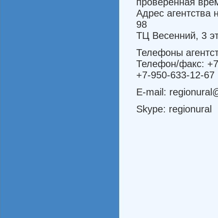
проверенная вре
Адрес агентства 
98
ТЦ Весенний, 3 э
Телефоны агентст
Телефон/факс: +7
+7-950-633-12-67
E-mail: regionural
Skype: regionural