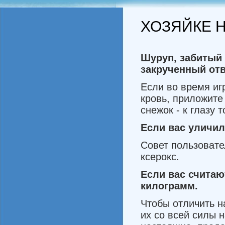
ХОЗЯЙКЕ Н
Шуруп
,
забитый
закрученный от
Если во время иг
кровь, приложите
снежок - к глазу 
Если
вас
уличил
Совет пользовате
ксерокс.
Если
вас
считаю
кило­грамм
.
Чтобы отличить н
их со всей силы 